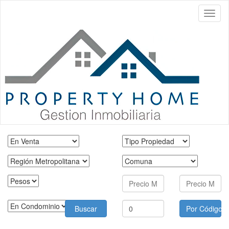
Toggl
naviga
Operación
Tipo
Región
Comunas
Tipo
Precio
Precio
Moneda
Mínimo
Máximo
En
Buscar
Por Código
Condominio